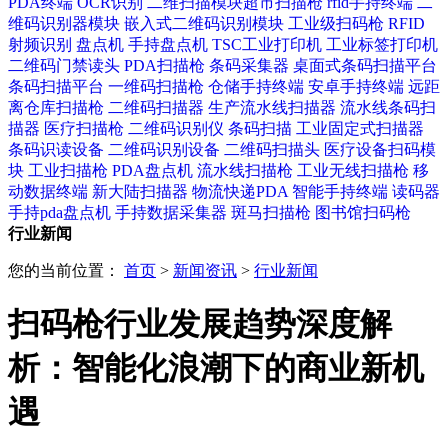
PDA终端
OCR识别
二维扫描模块​
超市扫描枪
rfid手持终端
二
维码识别器模块
嵌入式二维码识别模块
工业级扫码枪
RFID
射频识别
盘点机
手持盘点机
TSC工业打印机
工业标签打印机
二维码门禁读头
PDA扫描枪
条码采集器
桌面式条码扫描平台
条码扫描平台
一维码扫描枪
仓储手持终端
安卓手持终端
远距
离仓库扫描枪
二维码扫描器
生产流水线扫描器
流水线条码扫
描器
医疗扫描枪
二维码识别仪
条码扫描
工业固定式扫描器
条码识读设备
二维码识别设备
二维码扫描头
医疗设备扫码模
块
工业扫描枪
PDA盘点机
流水线扫描枪
工业无线扫描枪
移
动数据终端
新大陆扫描器
物流快递PDA
智能手持终端
读码器
手持pda盘点机
手持数据采集器
斑马扫描枪
图书馆扫码枪
行业新闻
您的当前位置：
首页
>
新闻资讯
>
行业新闻
扫码枪行业发展趋势深度解
析：智能化浪潮下的商业新机
遇