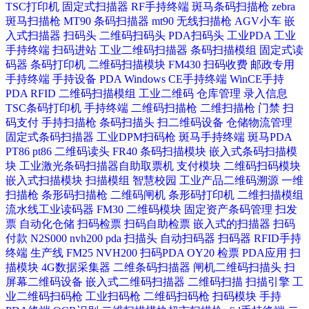
TSC打印机
固定式扫描器
RF手持终端
斑马条码扫描枪
zebra
斑马扫描枪
MT90
条码扫描器
mt90
无线扫描枪
AGV小车
嵌
入式扫描器
扫码头
二维码扫码头
PDA扫码头
工业PDA
工业
手持终端
扫码进站
工业二维码扫描器
条码扫描模组
固定式读
码器
条码打印机
二维码扫描模块
FM430
扫码收费
邮政专用
手持终端
手持设备
PDA
Windows CE手持终端
WinCE手持
PDA
RFID
二维码扫描模组
工业二维码
仓库管理
录入信息
TSC条码打印机
手持终端
二维码扫描枪
二维扫描枪
门禁
扫
码支付
手持扫描枪
条码扫描头
扫二维码设备
仓储物流管理
固定式条码扫描器
工业DPM扫码枪
斑马手持终端
斑马PDA
PT86
pt86
二维码读头
FR40
条码扫描模块
嵌入式条码扫描模
块
工业激光条码扫描器​
自助取票机
支付模块
二维码扫码模块
嵌入式扫描模块
扫描模组
智慧校园
工业产品二维码溯源
一维
扫描枪
条形码扫描枪
二维码闸机
条形码打印机
二维扫描模组
流水线工业读码器
FM30
二维码模块
固定资产条码管理
扫发
票
自动化仓储
扫码检票
扫码自助检票
嵌入式的扫描器
扫码
付款
N2S000
nvh200
pda
扫描头
自动扫码器
扫码器
RFID手持
终端
生产线
FM25
NVH200
扫码PDA
OY20
检票
PDA应用
扫
描模块
4G数据采集器
二维条码扫描器
闸机二维码扫描头
扫
屏幕二维码设备
嵌入式二维码扫描器
二维码扫描
扫描引擎
工
业二维码扫码枪
工业扫码枪
二维码扫码枪
扫码模块
手持