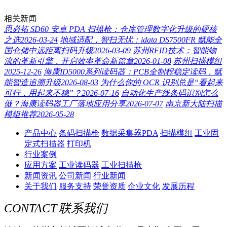
相关新闻
思必拓 SD60 安卓 PDA 扫描枪：仓库管理数字化升级的硬核
之选
2026-03-24
地域适配，智扫无忧：idata DS7500FR 赋能全
国仓储中远距离扫码升级
2026-03-09
苏州RFID技术：智能物
流的革新引擎，开启效率革命新篇章
2026-01-08
苏州扫描模组
2025-12-26
海康ID5000系列读码器：PCB全制程稳定读码，赋
能智造追溯升级
2026-08-03
为什么你的 OCR 识别总是“看起来
可行，用起来不稳”？
2026-07-16
自动化生产线条码识别怎么
做？海康读码器工厂落地应用分享
2026-07-07
南京新大陆扫描
模组推荐
2026-05-28
产品中心
条码扫描枪
数据采集器PDA
扫描模组
工业固
定式扫描器
打印机
行业案例
应用方案
工业读码器
工业扫描枪
新闻资讯
公司新闻
行业新闻
关于我们
服务支持
荣誉资质
企业文化
发展历程
CONTACT
联系我们