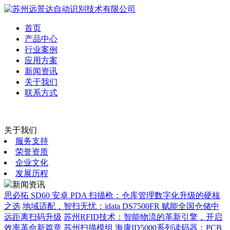
首页
产品中心
行业案例
应用方案
新闻资讯
关于我们
联系方式
关于我们
服务支持
荣誉资质
企业文化
发展历程
新闻资讯
思必拓 SD60 安卓 PDA 扫描枪：仓库管理数字化升级的硬核
之选
地域适配，智扫无忧：idata DS7500FR 赋能全国仓储中
远距离扫码升级
苏州RFID技术：智能物流的革新引擎，开启
效率革命新篇章
苏州扫描模组
海康ID5000系列读码器：PCB