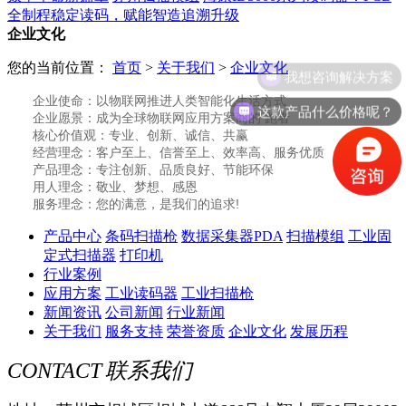
全制程稳定读码，赋能智造追溯升级
企业文化
您的当前位置：
首页
>
关于我们
>
企业文化
我想咨询解决方案
企业使命：以物联网推进人类智能化生活方式
这款产品什么价格呢？
企业愿景：成为全球物联网应用方案商的 跑者
核心价值观：专业、创新、诚信、共赢
经营理念：客户至上、信誉至上、效率高、服务优质
产品理念：专注创新、品质良好、节能环保
用人理念：敬业、梦想、感恩
服务理念：您的满意，是我们的追求!
产品中心
条码扫描枪
数据采集器PDA
扫描模组
工业固
定式扫描器
打印机
行业案例
应用方案
工业读码器
工业扫描枪
新闻资讯
公司新闻
行业新闻
关于我们
服务支持
荣誉资质
企业文化
发展历程
CONTACT
联系我们