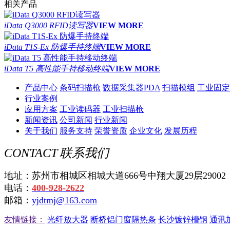
相关产品
iData Q3000 RFID读写器
VIEW MORE
iData T1S-Ex 防爆手持终端
VIEW MORE
iData T5 高性能手持移动终端
VIEW MORE
产品中心
条码扫描枪
数据采集器PDA
扫描模组
工业固定
行业案例
应用方案
工业读码器
工业扫描枪
新闻资讯
公司新闻
行业新闻
关于我们
服务支持
荣誉资质
企业文化
发展历程
CONTACT
联系我们
地址：苏州市相城区相城大道666号中翔大厦29层29002
电话：
400-928-2622
邮箱：
yjdtmj@163.com
友情链接：
光纤放大器
断桥铝门窗隔热条
长沙镀锌槽钢
通讯