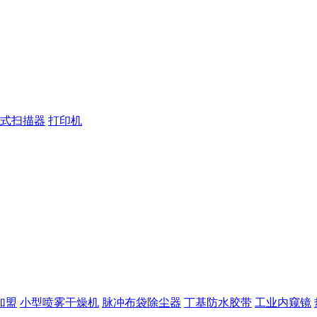
式扫描器
打印机
加盟
小型喷雾干燥机
脉冲布袋除尘器
丁基防水胶带
工业内窥镜