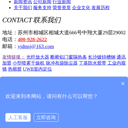
新闻资讯
公司新闻
行业新闻
关于我们
服务支持
荣誉资质
企业文化
发展历程
CONTACT
联系我们
地址：苏州市相城区相城大道666号中翔大厦29层29002
电话：
400-928-2622
邮箱：
yjdtmj@163.com
友情链接：
光纤放大器
断桥铝门窗隔热条
长沙镀锌槽钢
通讯
加盟
小型喷雾干燥机
脉冲布袋除尘器
丁基防水胶带
工业内窥
镜
热熔胶
UWB室内定位
苏州远景达自动识别技术有限公司
苏ICP备12045750号-4
苏公
×
网安备 32050702010725号
欢迎来到本网站，请问有什么可以帮您？
联系我们
|
站点地图
|
一键电话
在线留言
人工客服
立即咨询
联系我们
在线咨询
拨打电话
返回首页