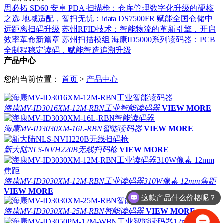
思必拓 SD60 安卓 PDA 扫描枪：仓库管理数字化升级的硬核
之选
地域适配，智扫无忧：idata DS7500FR 赋能全国仓储中
远距离扫码升级
苏州RFID技术：智能物流的革新引擎，开启
效率革命新篇章
苏州扫描模组
海康ID5000系列读码器：PCB
全制程稳定读码，赋能智造追溯升级
产品中心
您的当前位置：
首页
>
产品中心
海康MV-ID3016XM-12M-RBN工业智能读码器
VIEW MORE
海康MV-ID3030XM-16L-RBN智能读码器
VIEW MORE
新大陆NLS-NVH220B无线扫码枪
VIEW MORE
海康MV-ID3030XM-12M-RBN工业读码器310W像素 12mm焦距
VIEW MORE
这款产品什么价格呢？
海康MV-ID3030XM-25M-RBN智能读码器
VIEW MORE