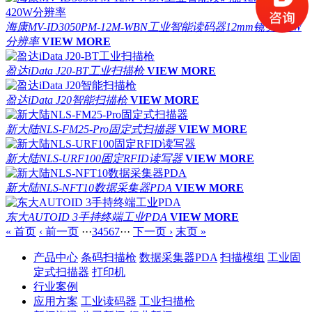
海康MV-ID3050PM-12M-WBN工业智能读码器12mm镜头420W
分辨率
VIEW MORE
盈达iData J20-BT工业扫描枪
VIEW MORE
盈达iData J20智能扫描枪
VIEW MORE
新大陆NLS-FM25-Pro固定式扫描器
VIEW MORE
新大陆NLS-URF100固定RFID读写器
VIEW MORE
新大陆NLS-NFT10数据采集器PDA
VIEW MORE
东大AUTOID 3手持终端工业PDA
VIEW MORE
« 首页
‹ 前一页
···
3
4
5
6
7
···
下一页 ›
末页 »
产品中心
条码扫描枪
数据采集器PDA
扫描模组
工业固
定式扫描器
打印机
行业案例
应用方案
工业读码器
工业扫描枪