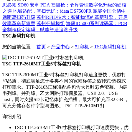
思必拓 SD60 安卓 PDA 扫描枪：仓库管理数字化升级的硬核
之选
地域适配，智扫无忧：idata DS7500FR 赋能全国仓储中
远距离扫码升级
苏州RFID技术：智能物流的革新引擎，开启
效率革命新篇章
苏州扫描模组
海康ID5000系列读码器：PCB
全制程稳定读码，赋能智造追溯升级
TSC条码打印机
您的当前位置：
首页
>
产品中心
>
打印机
>
TSC条码打印机
TSC TTP-2610MT工业6寸标签打印机
TSC TTP-2610MT工业6寸标签打印机打印速度更快，优越打
印品质，彻底满足您于各类不同的宽幅标签之热转式/热感式
打印需求。TTP-2610MT标准配备包含大尺吋彩色萤幕、内建
串列埠、并列埠、乙太网路打印伺服器、USB 2.0、USB
host，同时支援SD卡记忆体扩充插槽，最大可扩充至32 GB ，
可充分储存各种字型与图形。TSC TTP-2610MT打
详细介绍
TSC TTP-2610MT工业6寸标签打印机打印速度更快，优