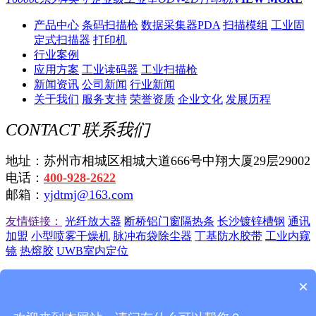
产品中心
条码扫描枪
数据采集器PDA
扫描模组
工业固
定式扫描器
打印机
行业案例
应用方案
工业读码器
工业扫描枪
新闻资讯
公司新闻
行业新闻
关于我们
服务支持
荣誉资质
企业文化
发展历程
CONTACT
联系我们
地址：苏州市相城区相城大道666号中翔大厦29层29002
电话：
400-928-2622
邮箱：
yjdtmj@163.com
友情链接：
光纤放大器
断桥铝门窗隔热条
长沙镀锌槽钢
通讯
加盟
小型喷雾干燥机
脉冲布袋除尘器
丁基防水胶带
工业内窥
镜
热熔胶
UWB室内定位
苏州远景达自动识别技术有限公司
苏ICP备12045750号-4
苏公
×
网安备 32050702010725号