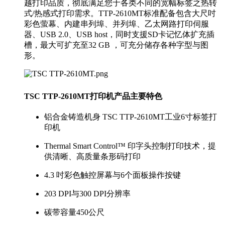
越打印品质，彻底满足您于各类不同的宽幅标签之热转
式/热感式打印需求。TTP-2610MT标准配备包含大尺吋
彩色萤幕、内建串列埠、并列埠、乙太网路打印伺服
器、USB 2.0、USB host，同时支援SD卡记忆体扩充插
槽，最大可扩充至32 GB ，可充分储存各种字型与图
形。
TSC TTP-2610MT打印机产品主要特色
铝合金铸造机身 TSC TTP-2610MT工业6寸标签打
印机
Thermal Smart Control™ 印字头控制打印技术，提
供清晰、高质量条形码打印
4.3 吋彩色触控屏幕与6个面板操作按键
203 DPI与300 DPI分辨率
碳带容量450公尺