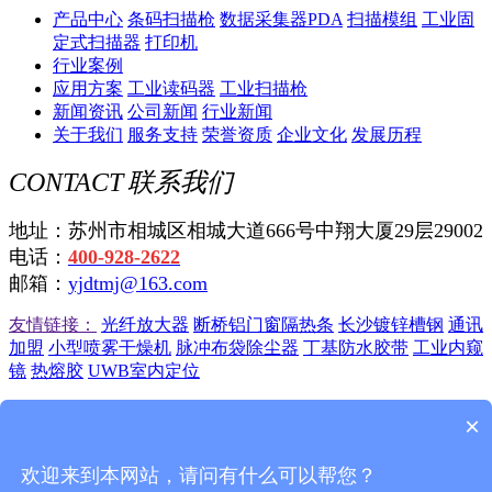
产品中心
条码扫描枪
数据采集器PDA
扫描模组
工业固
定式扫描器
打印机
行业案例
应用方案
工业读码器
工业扫描枪
新闻资讯
公司新闻
行业新闻
关于我们
服务支持
荣誉资质
企业文化
发展历程
CONTACT
联系我们
地址：苏州市相城区相城大道666号中翔大厦29层29002
电话：
400-928-2622
邮箱：
yjdtmj@163.com
友情链接：
光纤放大器
断桥铝门窗隔热条
长沙镀锌槽钢
通讯
加盟
小型喷雾干燥机
脉冲布袋除尘器
丁基防水胶带
工业内窥
镜
热熔胶
UWB室内定位
苏州远景达自动识别技术有限公司
苏ICP备12045750号-4
苏公
×
网安备 32050702010725号
欢迎来到本网站，请问有什么可以帮您？
联系我们
|
站点地图
|