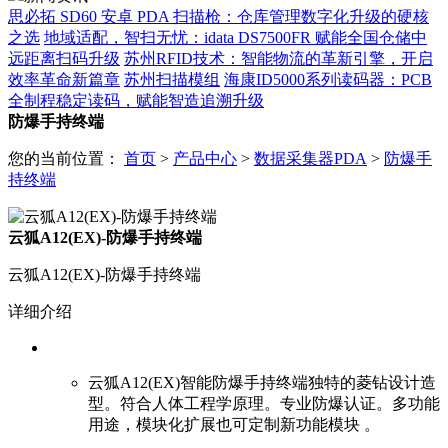
思必拓 SD60 安卓 PDA 扫描枪：仓库管理数字化升级的硬核
之选
地域适配，智扫无忧：idata DS7500FR 赋能全国仓储中
远距离扫码升级
苏州RFID技术：智能物流的革新引擎，开启
效率革命新篇章
苏州扫描模组
海康ID5000系列读码器：PCB
全制程稳定读码，赋能智造追溯升级
防爆手持终端
您的当前位置：
首页
>
产品中心
>
数据采集器PDA
>
防爆手
持终端
云狐A12(EX)-防爆手持终端
云狐A12(EX)-防爆手持终端
详细介绍
云狐A12(EX)智能防爆手持终端独特的菱钻设计造
型。符合人体工程学原理。专业防爆认证。
多功能
用途，模块化扩展也可定制新功能模块 。