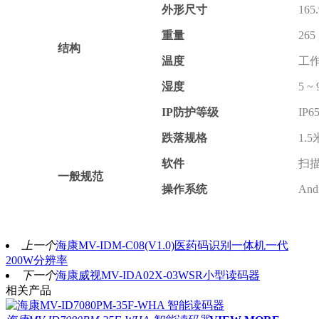
外形尺寸
165
重量
265
结构
温度
工作温
湿度
5 
IP防护等级
IP6
跌落规格
1.5
软件
扫
一般规范
操作系统
Andr
上一个
海康MV-IDM-C08(V1.0)医药码识别一体机一代
200W分辨率
下一个
海康威视MV-IDA02X-03WSR小型读码器
相关产品