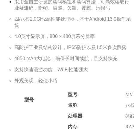
采用全自主研发的读码模组和读码算法，可高效读取行
业疑难码，断帧、溢墨、欠墨、覆膜、污损码
四/八核2.0GHz高性能处理器，基于Android 13.0操作系
统
4.0英寸显示屏，800 × 480屏幕分辨率
高防护工业及结构设计，IP65防护以及1.5米多次跌落
4850 mAh大电池，确保长时间续航，且支持快充
支持快速漫游功能，Wi-Fi性能强大
外观美观，轻便小巧
型号
MV-
型号
名称
八
处理器
8核
内存
RA