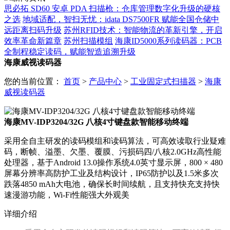
思必拓 SD60 安卓 PDA 扫描枪：仓库管理数字化升级的硬核
之选
地域适配，智扫无忧：idata DS7500FR 赋能全国仓储中
远距离扫码升级
苏州RFID技术：智能物流的革新引擎，开启
效率革命新篇章
苏州扫描模组
海康ID5000系列读码器：PCB
全制程稳定读码，赋能智造追溯升级
海康威视读码器
您的当前位置：
首页
>
产品中心
>
工业固定式扫描器
>
海康
威视读码器
海康MV-IDP3204/32G 八核4寸键盘款智能移动终端
采用全自主研发的读码模组和读码算法，可高效读取行业疑难
码，断帧、溢墨、欠墨、覆膜、污损码四/八核2.0GHz高性能
处理器，基于Android 13.0操作系统4.0英寸显示屏，800 × 480
屏幕分辨率高防护工业及结构设计，IP65防护以及1.5米多次
跌落4850 mAh大电池，确保长时间续航，且支持快充支持快
速漫游功能，Wi-Fi性能强大外观美
详细介绍