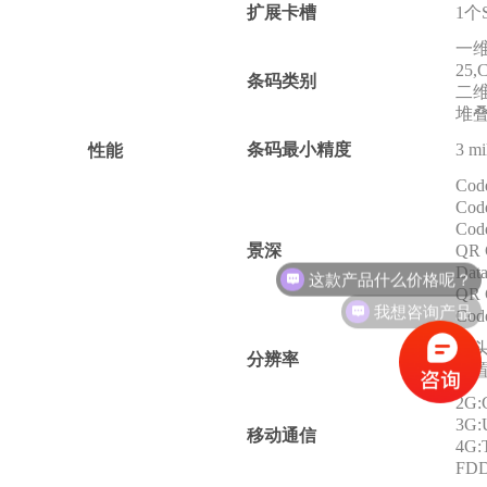
扩展卡槽
1个
一维码
25,
条码类别
二维码
堆叠
条码最小精度
3 mi
性能
Cod
Cod
Cod
景深
QR 
这款产品什么价格呢？
Data
QR 
我想咨询产品
Code
镜头
分辨率
后置
2G:
3G:
移动通信
4G:
FDD