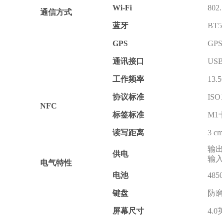
Wi-Fi
802
通信方式
蓝牙
BT5
GPS
GP
通讯接口
USB
工作频率
13.
协议标准
ISO
NFC
标签标准
M1
读写距离
3 
输出:
供电
输入:
电气特性
电池
48
键盘
防
屏幕尺寸
4.0