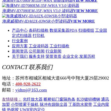
海康MV-ID7080PM-35F-WHA 智能读码器
VIEW MORE
海康MV-ID7080EM-35F-WHA V3.0 读码器
VIEW MORE
海康威视MV-IDA02X-03WSR小型读码器
VIEW MORE
产品中心
条码扫描枪
数据采集器PDA
扫描模组
工业固
定式扫描器
打印机
行业案例
应用方案
工业读码器
工业扫描枪
新闻资讯
公司新闻
行业新闻
关于我们
服务支持
荣誉资质
企业文化
发展历程
CONTACT
联系我们
地址：苏州市相城区相城大道666号中翔大厦29层29002
电话：
400-928-2622
邮箱：
yjdtmj@163.com
友情链接：
光纤放大器
断桥铝门窗隔热条
长沙镀锌槽钢
通讯
加盟
小型喷雾干燥机
脉冲布袋除尘器
丁基防水胶带
工业内窥
镜
热熔胶
UWB室内定位