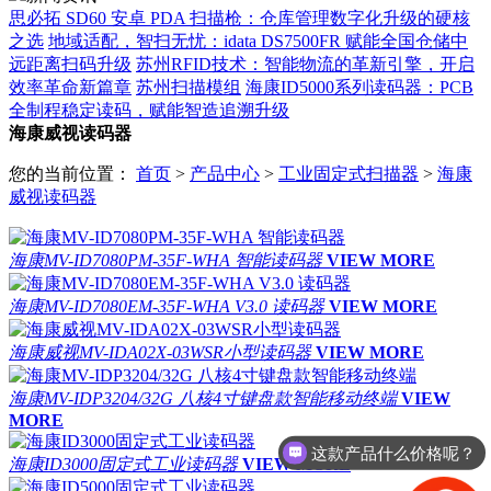
思必拓 SD60 安卓 PDA 扫描枪：仓库管理数字化升级的硬核
之选
地域适配，智扫无忧：idata DS7500FR 赋能全国仓储中
远距离扫码升级
苏州RFID技术：智能物流的革新引擎，开启
效率革命新篇章
苏州扫描模组
海康ID5000系列读码器：PCB
全制程稳定读码，赋能智造追溯升级
海康威视读码器
您的当前位置：
首页
>
产品中心
>
工业固定式扫描器
>
海康
威视读码器
海康MV-ID7080PM-35F-WHA 智能读码器
VIEW MORE
海康MV-ID7080EM-35F-WHA V3.0 读码器
VIEW MORE
海康威视MV-IDA02X-03WSR小型读码器
VIEW MORE
海康MV-IDP3204/32G 八核4寸键盘款智能移动终端
VIEW
MORE
这款产品什么价格呢？
海康ID3000固定式工业读码器
VIEW MORE