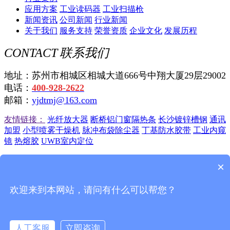
应用方案
工业读码器
工业扫描枪
新闻资讯
公司新闻
行业新闻
关于我们
服务支持
荣誉资质
企业文化
发展历程
CONTACT
联系我们
地址：苏州市相城区相城大道666号中翔大厦29层29002
电话：
400-928-2622
邮箱：
yjdtmj@163.com
友情链接：
光纤放大器
断桥铝门窗隔热条
长沙镀锌槽钢
通讯
加盟
小型喷雾干燥机
脉冲布袋除尘器
丁基防水胶带
工业内窥
镜
热熔胶
UWB室内定位
苏州远景达自动识别技术有限公司
苏ICP备12045750号-4
苏公
×
网安备 32050702010725号
欢迎来到本网站，请问有什么可以帮您？
联系我们
|
站点地图
|
一键电话
在线留言
人工客服
立即咨询