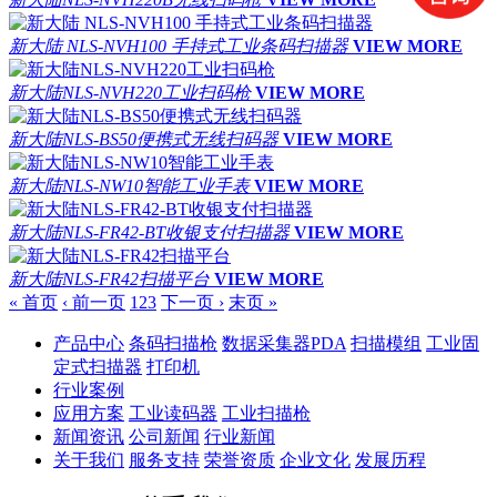
新大陆 NLS-NVH100 手持式工业条码扫描器
VIEW MORE
新大陆NLS-NVH220工业扫码枪
VIEW MORE
新大陆NLS-BS50便携式无线扫码器
VIEW MORE
新大陆NLS-NW10智能工业手表
VIEW MORE
新大陆NLS-FR42-BT收银支付扫描器
VIEW MORE
新大陆NLS-FR42扫描平台
VIEW MORE
« 首页
‹ 前一页
1
2
3
下一页 ›
末页 »
产品中心
条码扫描枪
数据采集器PDA
扫描模组
工业固
定式扫描器
打印机
行业案例
应用方案
工业读码器
工业扫描枪
新闻资讯
公司新闻
行业新闻
关于我们
服务支持
荣誉资质
企业文化
发展历程