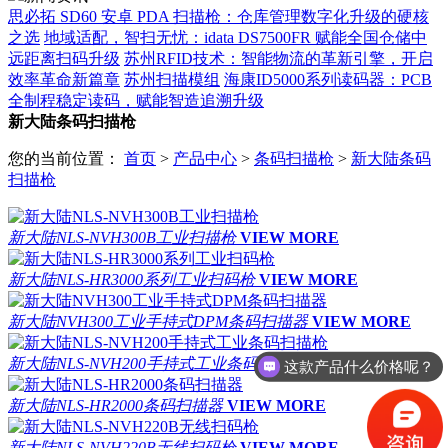
思必拓 SD60 安卓 PDA 扫描枪：仓库管理数字化升级的硬核
之选
地域适配，智扫无忧：idata DS7500FR 赋能全国仓储中
远距离扫码升级
苏州RFID技术：智能物流的革新引擎，开启
效率革命新篇章
苏州扫描模组
海康ID5000系列读码器：PCB
全制程稳定读码，赋能智造追溯升级
新大陆条码扫描枪
您的当前位置：
首页
>
产品中心
>
条码扫描枪
>
新大陆条码
扫描枪
新大陆NLS-NVH300B工业扫描枪
VIEW MORE
新大陆NLS-HR3000系列工业扫码枪
VIEW MORE
新大陆NVH300工业手持式DPM条码扫描器
VIEW MORE
新大陆NLS-NVH200手持式工业条码扫描枪
VIEW MORE
这款产品什么价格呢？
新大陆NLS-HR2000条码扫描器
VIEW MORE
新大陆NLS-NVH220B无线扫码枪
VIEW MORE