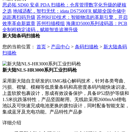
思必拓 SD60 安卓 PDA 扫描枪：仓库管理数字化升级的硬核
之选
地域适配，智扫无忧：idata DS7500FR 赋能全国仓储中
远距离扫码升级
苏州RFID技术：智能物流的革新引擎，开启
效率革命新篇章
苏州扫描模组
海康ID5000系列读码器：PCB
全制程稳定读码，赋能智造追溯升级
新大陆条码扫描枪
您的当前位置：
首页
>
产品中心
>
条码扫描枪
>
新大陆条码
扫描枪
新大陆NLS-HR3000系列工业扫码枪
采用新大陆自主研发的UIMG核心解码技术，针对各类弯曲、
污损、褶皱、模糊等低质量条码和高密度条码均能快速识读。
上盖软胶包裹设计，形成有效设备保护，具备IP52防护等级和
1.5米抗跌落特性，产品坚固耐用。无线款采用2600mAh锂电
池以及可快速完成电池更换的拨扣设计，同时配备智能支架，
集成蓝牙及充电功能。产品特性产品参
详细介绍